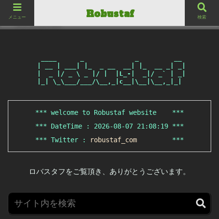
ロバスタフ
Robustaf
Robustaf
メニュー
検索
 ____      _             _         __

 | __ | ___| |_  _ __  __| |_  __ _| _|

 |  _ |/ _ \ _ |/ |  |L_-|  _|/ _` | _|

*** welcome to Robustaf website    ***

*** DateTime : 2026-08-07 21:08:19 ***

*** Twitter : 
robustaf_com
         ***
ロバスタフをご覧頂き、ありがとうございます。