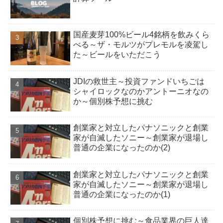
国産麦芽100%ビール4銘柄を飲みくら
べる～ザ・モルツがプレモルを凌駕し
た～ビールをいただこう
JDIの救世主～投資ファンドいちごは
シャイロックなのかアントーニオなの
か～個別株予想に挑む
創業家と対立したパナソニックと創業
家が自滅したソニー～創業家が退場し
普通の企業になったのか(2)
創業家と対立したパナソニックと創業
家が自滅したソニー～創業家が退場し
普通の企業になったのか(1)
個別株予想に挑む～食品業界の巨人達