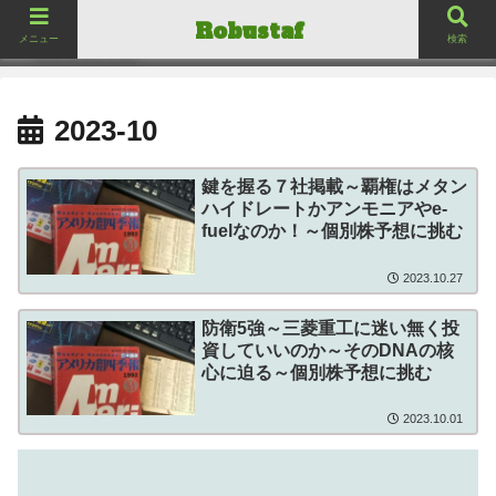
ロバスタフ
Robustaf
Robustaf
メニュー
検索
2023-10
鍵を握る７社掲載～覇権はメタン
ハイドレートかアンモニアやe-
fuelなのか！～個別株予想に挑む
2023.10.27
防衛5強～三菱重工に迷い無く投
資していいのか～そのDNAの核
心に迫る～個別株予想に挑む
2023.10.01