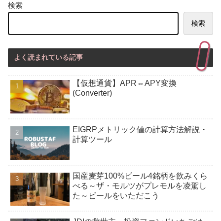
検索
検索
よく読まれている記事
【仮想通貨】APR⇔APY変換
(Converter)
EIGRPメトリック値の計算方法解説・
計算ツール
国産麦芽100%ビール4銘柄を飲みくら
べる～ザ・モルツがプレモルを凌駕し
た～ビールをいただこう