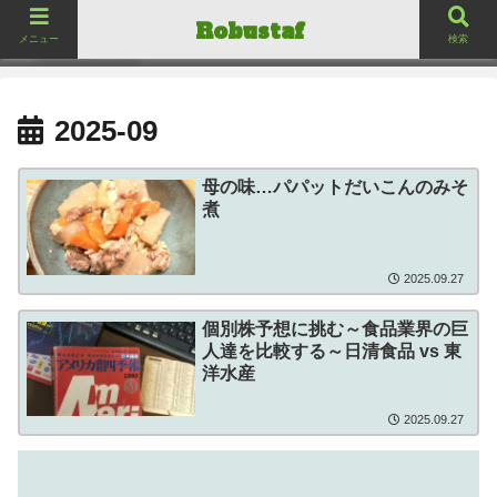
ロバスタフ
Robustaf
Robustaf
メニュー
検索
2025-09
母の味…パパットだいこんのみそ
煮
2025.09.27
個別株予想に挑む～食品業界の巨
人達を比較する～日清食品 vs 東
洋水産
2025.09.27