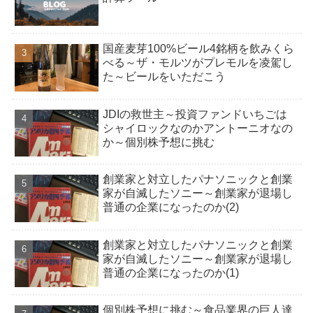
国産麦芽100%ビール4銘柄を飲みくら
べる～ザ・モルツがプレモルを凌駕し
た～ビールをいただこう
JDIの救世主～投資ファンドいちごは
シャイロックなのかアントーニオなの
か～個別株予想に挑む
創業家と対立したパナソニックと創業
家が自滅したソニー～創業家が退場し
普通の企業になったのか(2)
創業家と対立したパナソニックと創業
家が自滅したソニー～創業家が退場し
普通の企業になったのか(1)
個別株予想に挑む～食品業界の巨人達