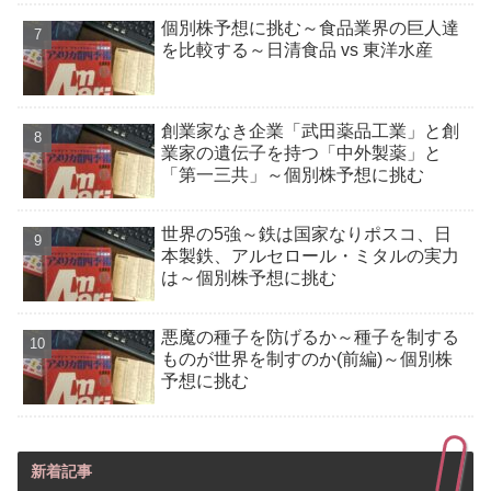
個別株予想に挑む～食品業界の巨人達
を比較する～日清食品 vs 東洋水産
創業家なき企業「武田薬品工業」と創
業家の遺伝子を持つ「中外製薬」と
「第一三共」～個別株予想に挑む
世界の5強～鉄は国家なりポスコ、日
本製鉄、アルセロール・ミタルの実力
は～個別株予想に挑む
悪魔の種子を防げるか～種子を制する
ものが世界を制すのか(前編)～個別株
予想に挑む
新着記事