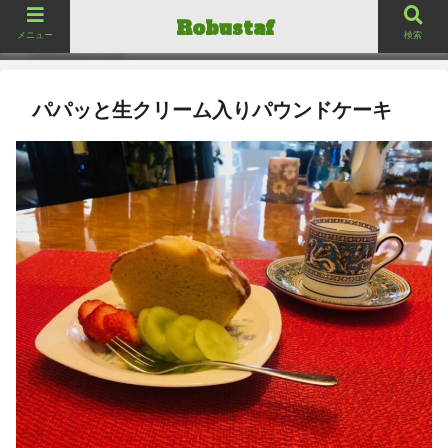
ロバスタフ
Robustaf
Robustaf
メニュー
検索
パパッと生クリーム入りパウンドケーキ