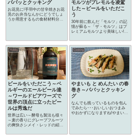
パパッとクッキング
モルツがプレモルを凌駕
した～ビールをいただこ
お花見に!手羽中の甘辛焼きお花
見のお弁当なんかにどうでしょ
う
うか用意するもの食材材料分量
30年前に飲んだ「モルツ」の記
手羽中10～15本※手羽先、手羽
憶が蘇る～「ザ・モルツ」はプ
元でもOK！調味料調味料分量●
レミアムモルツより美味しい!缶
塩コショウ少々●片栗粉大さじ
と瓶どちらが美味しいかとよく
x2ごま油小さじx2◎砂糖大さじ
話題になります。大体の結論は
x1◎醤油大さじx1◎みりん大
「中身は同じ」「気分の問題」
さ...
Hobby
Cooking
というのが多いでしょうか。缶
と瓶の問題への見解です代表的
輸入ビールで...
ビールをいただこう～ベ
やまいも と めんたい の春
ルギーのエールビール達
巻き～パパッとクッキン
～ワールドビアワーズで
グ
世界の頂点に立ったビー
なんでも残っているものを包ん
ルは秀逸だ
でみたら･･･おいしいおつまみ
やおかずになりますね!やまいも
世界は広い～酵母も製法も様々
と めんたい の春巻き春巻きは
～麦の香りにグレープフルーツ
今回、やまいも、めんたい、紫
の爽快さシメイ・レッドの紹介
蘇を巻いてみました冷蔵庫に明
編で、やはりベルギーのスクー
太残ってませんか。やまいも足
ルモン修道院のブラウンエール