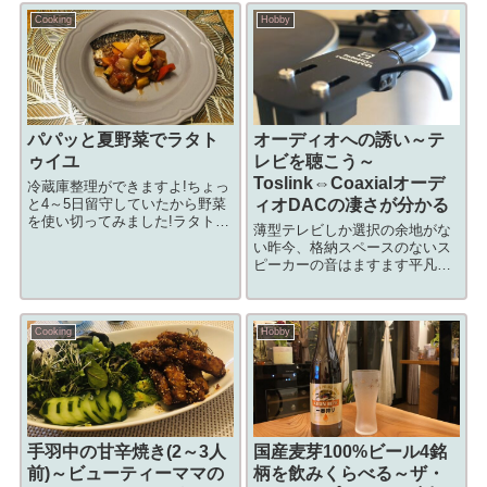
弾ワインとフォメドポワソン～
チーズをかけて焼くだけです!材
Cooking
Hobby
市販のルウとトマトソースで凝
料(2人分)材料分量ウインナーソ
縮のコクが水の代わりにトマト
ーセージ5本牛乳2カップ...
缶と白ワインに...
パパッと夏野菜でラタト
オーディオへの誘い～テ
ゥイユ
レビを聴こう～
Toslink⇔Coaxialオーデ
冷蔵庫整理ができますよ!ちょっ
と4～5日留守していたから野菜
ィオDACの凄さが分かる
を使い切ってみました!ラタトゥ
薄型テレビしか選択の余地がな
イユ野菜をたっぷりいただけま
い昨今、格納スペースのないス
す！用意するもの食材材料分量
ピーカーの音はますます平凡
ズッキーニ1本なす2本玉ねぎ大
に 昔のオーディオ機器を持
1個にんじん小さめを1本にんに
っている人も多い。僅かな投資
く1片パプリカ 黃半分パプリ
でサウンドバーなどを凌駕する
カ 赤...
Cooking
Hobby
音が!オーディオ全盛時代のスピ
ーカーやアンプ。今も持ってい
る方も多いと思う...
手羽中の甘辛焼き(2～3人
国産麦芽100%ビール4銘
前)～ビューティーママの
柄を飲みくらべる～ザ・