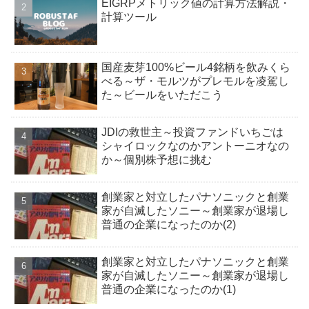
EIGRPメトリック値の計算方法解説・
計算ツール
国産麦芽100%ビール4銘柄を飲みくら
べる～ザ・モルツがプレモルを凌駕し
た～ビールをいただこう
JDIの救世主～投資ファンドいちごは
シャイロックなのかアントーニオなの
か～個別株予想に挑む
創業家と対立したパナソニックと創業
家が自滅したソニー～創業家が退場し
普通の企業になったのか(2)
創業家と対立したパナソニックと創業
家が自滅したソニー～創業家が退場し
普通の企業になったのか(1)