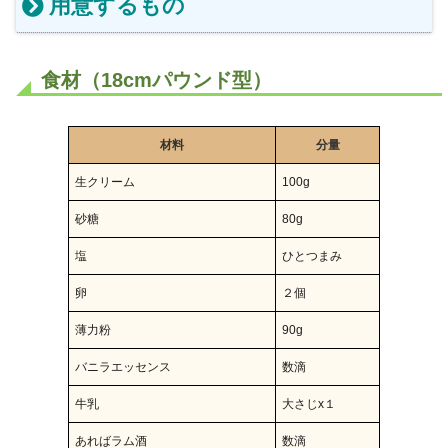
用意するもの
食材（18cmパウンド型）
材料
分量
生クリーム
100g
砂糖
80g
塩
ひとつまみ
卵
２個
薄力粉
90g
バニラエッセンス
数滴
牛乳
大さじx１
あればラム酒
数滴