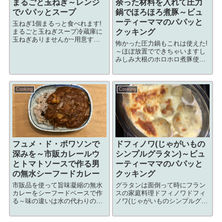
まるごと玉ねぎ～レンジ
余った材料を入れて圧力
でパパッとスープ
鍋でほろほろ煮豚～ビュ
ーティーママのパパッと
玉ねぎ1個まるっと食べれます!
まるごと玉ねぎスープ冷蔵庫に
クッキング
玉ねぎありませんか~用意する
怖かった圧力鍋もこれは使えた!
もの食材材料分量小さな玉ねぎ
～ほぼ放置でできちゃいますし
４個ベーコン5枚ウィンナー数本
みしみ大根のホロホロ煮豚使用
※ウィンナーは無くても全然大
する圧力鍋一つで全工程できる
丈夫調味料調味料分量水500cc
んです。beauty mama誰でも作
コンソメ1個オリーブオイル大さ
れてほぼ放置の料理だけど好評
じx1...
Cooking
Cooking
です。大根はレンジでチンして
からお鍋に入れてくださいね。
柔ら...
フュメ・ド・ポワソンで
ドフィノワ(じゃがいもの
深みを～市販カレールウ
シンプルグラタン)～ビュ
とトマトソースで作る男
ーティーママのパパッと
の無水シーフードカレー
クッキング
市販品を使って旨味凝縮の無水
グラタンは面倒って時にフラン
カレーをシーフードベースで作
スの家庭料理ドフィノワドフィ
る～味の違いは水の代わりのト
ノワ(じゃがいものシンプルグラ
マトと白ワインに洋風だしフュ
タン)beauty mamaじゃがいもを
メ・ド・ポワソン～洋風だし第3
切って水にさらさず牛乳で煮て