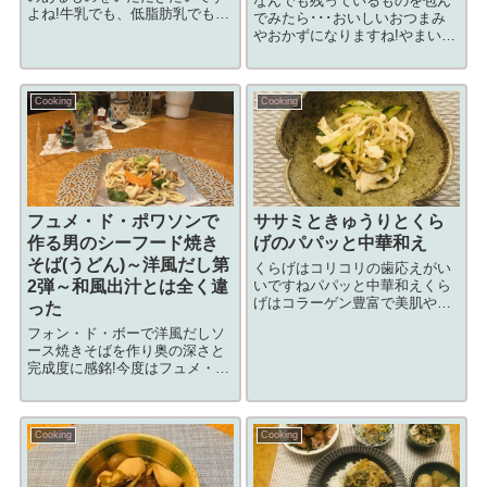
なんでも残っているものを包ん
よね!牛乳でも、低脂肪乳でも、
でみたら･･･おいしいおつまみ
豆乳でもつめたーく冷やして！
やおかずになりますね!やまいも
用意するもの食材材料分量じゃ
と めんたい の春巻き春巻きは
がいも大２個玉ねぎ小１個牛乳
今回、やまいも、めんたい、紫
400cc水200cc調味料調味料分量
蘇を巻いてみました冷蔵庫に明
コンソメ小1.5塩・こしょう適
Cooking
Cooking
太残ってませんか。やまいも足
量...
して簡単春巻き、めんたいの味
で調味料...
フュメ・ド・ポワソンで
ササミときゅうりとくら
作る男のシーフード焼き
げのパパッと中華和え
そば(うどん)～洋風だし第
くらげはコリコリの歯応えがい
2弾～和風出汁とは全く違
いですねパパッと中華和えくら
げはコラーゲン豊富で美肌やダ
った
イエットにいいみたいですよ用
フォン・ド・ボーで洋風だしソ
意するもの食材材料分量きゅう
ース焼きそばを作り奥の深さと
り大1本ささみ4本くらげ（塩く
完成度に感銘!今度はフュメ・
らげ）50g入り✖2袋調味料調味
ド・ポワソンで衝撃!!「フュ
料分量砂糖☆大さじx1醤油☆大
メ・ド・ポワソン」って何だフ
さじx2...
ュメ・ド・ポワソンを調べる
Cooking
Cooking
と、フランス料理の基礎になる
魚のだし汁とあります。フラン
ス料理には欠かせな...