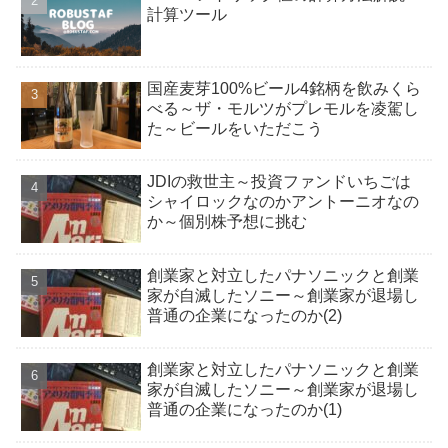
計算ツール
国産麦芽100%ビール4銘柄を飲みくら
べる～ザ・モルツがプレモルを凌駕し
た～ビールをいただこう
JDIの救世主～投資ファンドいちごは
シャイロックなのかアントーニオなの
か～個別株予想に挑む
創業家と対立したパナソニックと創業
家が自滅したソニー～創業家が退場し
普通の企業になったのか(2)
創業家と対立したパナソニックと創業
家が自滅したソニー～創業家が退場し
普通の企業になったのか(1)