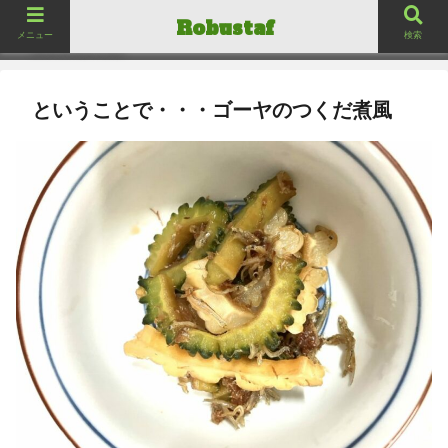
ロバスタフ
Robustaf
Robustaf
メニュー
検索
ということで・・・ゴーヤのつくだ煮風