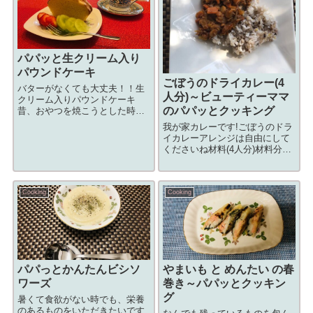
パパッと生クリーム入り
パウンドケーキ
ごぼうのドライカレー(4
バターがなくても大丈夫！！生
人分)～ビューティーママ
クリーム入りパウンドケーキ
のパパッとクッキング
昔、おやつを焼こうとした時に
バターが切れていたので、生ク
我が家カレーです!ごぼうのドラ
リームを使って焼いたことがあ
イカレーアレンジは自由にして
り、思い出しながらケーキを焼
くださいね材料(4人分)材料分量
いてみましたバターを入れなく
ごぼう(1袋)小4～5本玉ねぎ中1
ても柔らかく美味しくできまし
個にんじん小1本合いびき肉
たよダイエットにも...
300g調味料分量カレー粉大さじ
Cooking
Cooking
x2薄力粉大さじx2ケチャップ1/2
カップ白ワイン(日本酒...
パパっとかんたんビシソ
やまいも と めんたい の春
ワーズ
巻き～パパッとクッキン
グ
暑くて食欲がない時でも、栄養
のあるものをいただきたいです