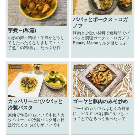
パパッとポークストロガ
ノフ
芋煮～(私流)
豚肉と少ない材料で短時間でパ
山形の郷土料理・芋煮がどうし
パッと調理ポークストロガノフ
てもたべたくなりまして・・・
Beauty Mamaミルク感たっぷり
芋煮この料理は、たっぷり作っ
で薄味なのでお子様にも👊ぐ
て楽しむらしいですが、初めて
ぅ！用意するもの食材材料分量
なのでこのくらいで！用意する
豚肩ロース薄切り200g玉ねぎ小
もの食材材料分量牛肉150g里芋
1個にんにく1かけしめじorマッ
Cooking
Cooking
300gねぎ1/2本しめじ1/2パック
シュルーム100g白ワイン大...
こんにゃく(今日は玉こんにゃ
く...
カッペリーニでパパッと
ゴーヤと豚肉のみそ炒め
冷製パスタ
ゴーヤのカリウムはむくみ対策
に、ビタミンCは肌に良いとい
素麺で作るのもいいですね！カ
うことでなるべく食べたいです
ッペリーニの冷製パスタ暑い日
ね！ゴーヤと豚肉のみそ炒めゴ
は冷たくさっぱりがいいです
ーヤは苦味が苦手ですが、レン
ね！用意するもの食材材料（2人
ジやボイルすることで苦味が少
分）分量パスタ（1.4mm）200g
し軽減されたべやすくなります
ミニトマト8個アボガド1個玉ね