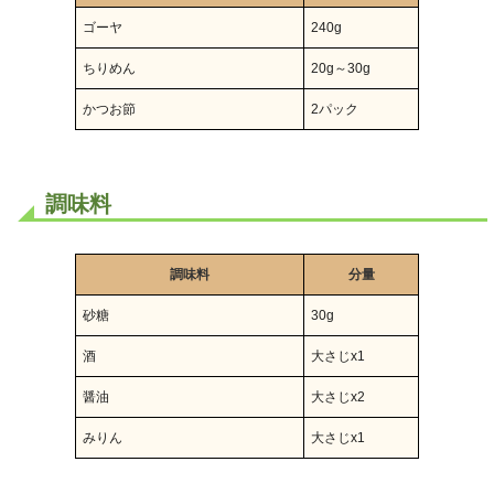
ゴーヤ
240g
ちりめん
20g～30g
かつお節
2パック
調味料
調味料
分量
砂糖
30g
酒
大さじx1
醤油
大さじx2
みりん
大さじx1