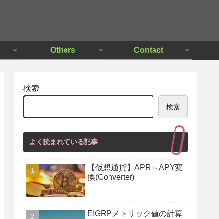
Others
Contact
検索
検索
よく読まれている記事
【仮想通貨】APR⇔APY変
換(Converter)
EIGRPメトリック値の計算