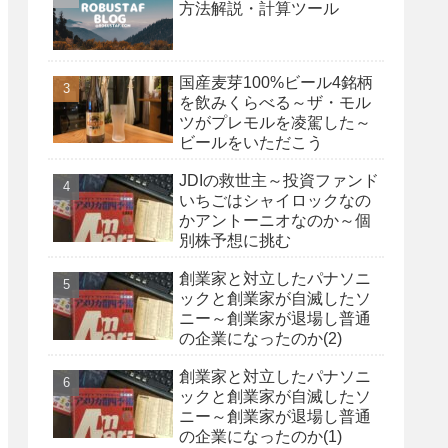
方法解説・計算ツール
国産麦芽100%ビール4銘柄
を飲みくらべる～ザ・モル
ツがプレモルを凌駕した～
ビールをいただこう
JDIの救世主～投資ファンド
いちごはシャイロックなの
かアントーニオなのか～個
別株予想に挑む
創業家と対立したパナソニ
ックと創業家が自滅したソ
ニー～創業家が退場し普通
の企業になったのか(2)
創業家と対立したパナソニ
ックと創業家が自滅したソ
ニー～創業家が退場し普通
の企業になったのか(1)