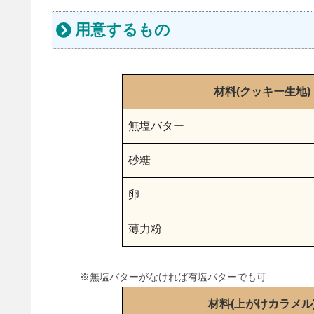
用意するもの
材料(クッキー生地)
無塩バター
砂糖
卵
薄力粉
※無塩バターがなければ有塩バターでも可
材料(上がけカラメル