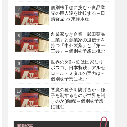
個別株予想に挑む～食品業
界の巨人達を比較する～日
清食品 vs 東洋水産
創業家なき企業「武田薬品
工業」と創業家の遺伝子を
持つ「中外製薬」と「第一
三共」～個別株予想に挑む
世界の5強～鉄は国家なり
ポスコ、日本製鉄、アルセ
ロール・ミタルの実力は～
個別株予想に挑む
悪魔の種子を防げるか～種
子を制するものが世界を制
すのか(前編)～個別株予想
に挑む
新着記事