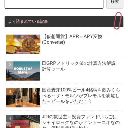
検索
よく読まれている記事
【仮想通貨】APR⇔APY変換
(Converter)
EIGRPメトリック値の計算方法解説・
計算ツール
国産麦芽100%ビール4銘柄を飲みくら
べる～ザ・モルツがプレモルを凌駕し
た～ビールをいただこう
JDIの救世主～投資ファンドいちごは
シャイロックなのかアントーニオなの