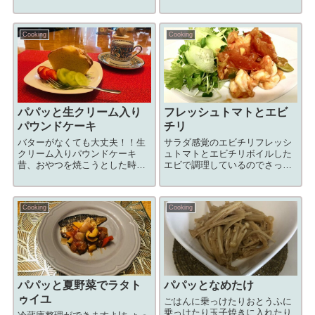
る。しかしその手間暇が愛おし
麻婆豆腐とにかく「醤」じゃん
くなる。音の世界は厄介で一筋
にこだわってみたら美味かっ
縄では立ち行かない。追求した
た！５「醤」フ...
Cooking
Cooking
いがし過ぎると、音楽を楽しむ
本来の目的が分からなくなる。
それでも覗いてみ...
パパッと生クリーム入り
フレッシュトマトとエビ
パウンドケーキ
チリ
バターがなくても大丈夫！！生
サラダ感覚のエビチリフレッシ
クリーム入りパウンドケーキ
ュトマトとエビチリボイルした
昔、おやつを焼こうとした時に
エビで調理しているのでさっぱ
バターが切れていたので、生ク
りと食べられます！用意するも
リームを使って焼いたことがあ
の食材材料分量エビ200~250gト
り、思い出しながらケーキを焼
マト2個玉ねぎ1/2個長ネギ1/4本
Cooking
Cooking
いてみましたバターを入れなく
にんにく1かけしょうが1かけピ
ても柔らかく美味しくできまし
ーマン2個片栗粉（エビもみ...
たよダイエットにも...
パパッと夏野菜でラタト
パパッとなめたけ
ゥイユ
ごはんに乗っけたりおとうふに
乗っけたり玉子焼きに入れたり