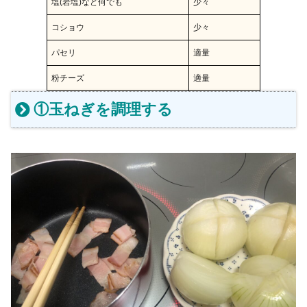
塩(岩塩)など何でも
少々
コショウ
少々
パセリ
適量
粉チーズ
適量
①玉ねぎを調理する