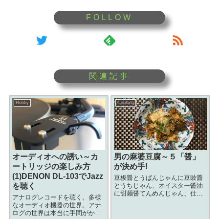
Hobby
Cooking
オーディオへの誘い～カ
男の麻婆豆腐～５「醤」
ートリッジの楽しみ方
が決め手!
(1)DENON DL-103でJazz
豆板醤とうばんじゃんに豆豉醤
を聴く
とうちじゃん、オイスター醤油
に甜麺醤てんめんじゃん、仕上
アナログレコードを聴く。多様
げに麻辣醤まーらーじゃんも入
なオーディオ機器の世界。アナ
れて5「醤」ファイブじゃんで味
ログの世界は本当に手間がかか
付けしたら美味しかった!四川風