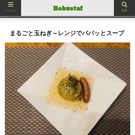
ロバスタフ
Robustaf
Robustaf
メニュー
検索
まるごと玉ねぎ～レンジでパパッとスープ