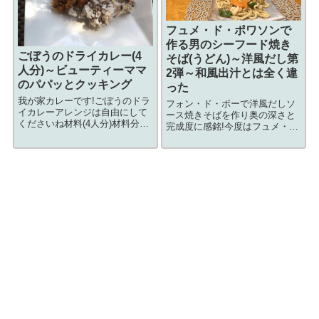
フュメ・ド・ポワソンで
作る男のシーフード焼き
ごぼうのドライカレー(4
そば(うどん)～洋風だし第
人分)～ビューティーママ
2弾～和風出汁とは全く違
のパパッとクッキング
った
我が家カレーです!ごぼうのドラ
フォン・ド・ボーで洋風だしソ
イカレーアレンジは自由にして
ース焼きそばを作り奥の深さと
くださいね材料(4人分)材料分量
完成度に感銘!今度はフュメ・
ごぼう(1袋)小4～5本玉ねぎ中1
ド・ポワソンで衝撃!!「フュ
個にんじん小1本合いびき肉
メ・ド・ポワソン」って何だフ
300g調味料分量カレー粉大さじ
ュメ・ド・ポワソンを調べる
x2薄力粉大さじx2ケチャップ1/2
と、フランス料理の基礎になる
カップ白ワイン(日本酒...
魚のだし汁とあります。フラン
ス料理には欠かせな...