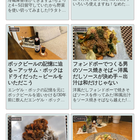
冷蔵庫整理ができますよ!ちょっ
いろいろ使えますね！なめたけ
と4～5日留守していたから野菜
これこそパパッとですね！用意
を使い切ってみました!ラタトゥ
するもの食材材料分量えのき
イユ野菜をたっぷりいただけま
200g調味料調味料分量砂糖大さ
す！用意するもの食材材料分量
じx2料理酒大さじx2酢小さじx1
ズッキーニ1本なす2本玉ねぎ大
醤油大さじx2白だし小さじx1①
Hobby
Cooking
1個にんじん小さめを1本にんに
えの...
く1片パプリカ 黃半分パプリ
カ 赤...
ボックビールの記憶に迫
フォンドボーでつくる男
る～アッサム・ボックは
のソース焼きそば～洋風
ドライだった～ビールを
だしソースが決め手～出
いただこう
汁は和だけじゃない
エンゲル・ボックの記憶を元に
洋風だしフォンドボーで焼きそ
ボックビールを追いかける!30年
ばソースを作ってみた!和風出汁
前に飲んだエンゲル・ボックの
をソース焼きそばなら越えた!洋
味が忘れられず「ビールをいた
風だしソースお店のような焼き
だこう」のシリーズの中で探し
そばソースを家庭でも食べれる
ながら飲んだボックビールはア
ようにしたかった。洋風だしと
Cooking
Cooking
イスボックのEku28とドッペル
いえばフォンドボー。どぎつく
ボックの長期熟成サミクラウ
ない深い旨みのソースで焼きそ
ス・クラシ...
ばを喰った満...