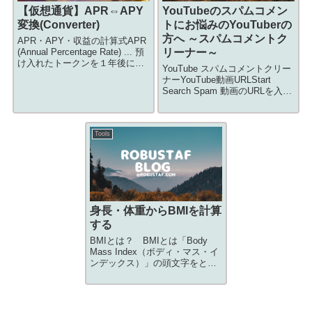
【仮想通貨】APR⇔APY
YouTubeのスパムコメン
変換(Converter)
トにお悩みのYouTuberの
方へ ～スパムコメントク
APR・APY・収益の計算式APR
(Annual Percentage Rate) ... 預
リーナー～
け入れたトークンを１年後に回
YouTube スパムコメントクリー
収した際の、単純な年間収益率
ナーYouTube動画URLStart
（%）APY (Annual Percentage
Search Spam 動画のURLを入力
Yield) ... 複利運用を考慮...
したらスパムコメントを分析し
ます。 選...
Tools
身長・体重からBMIを計算
する
BMIとは？ BMIとは「Body
Mass Index（ボディ・マス・イ
ンデックス）」の頭文字をとっ
たもの。日本語で訳すと「体格
指数」となり、身長と体重によ
って体格を評価する方法です。
BMIの計算式BMI＝体重kg÷（身