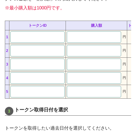
※最小購入額は1000円です。
トークンID
購入額
トー
1
円
2
円
3
円
4
円
5
円
トークン取得日付を選択
トークンを取得したい過去日付を選択してください。