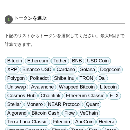
トークンを選ぶ
下記のリストからトークンを選択してください。最大5個まで
計算できます。
Bitcoin
Ethereum
Tether
BNB
USD Coin
XRP
Binance USD
Cardano
Solana
Dogecoin
Polygon
Polkadot
Shiba Inu
TRON
Dai
Uniswap
Avalanche
Wrapped Bitcoin
Litecoin
Cosmos Hub
Chainlink
Ethereum Classic
FTX
Stellar
Monero
NEAR Protocol
Quant
Algorand
Bitcoin Cash
Flow
VeChain
Terra Luna Classic
Filecoin
ApeCoin
Hedera