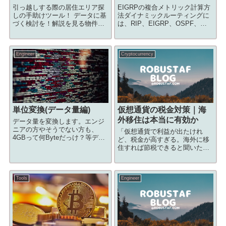
引っ越しする際の居住エリア探
EIGRPの複合メトリック計算方
しの手助けツール！ データに基
法ダイナミックルーティングに
づく検討を！解説を見る物件選
は、RIP、EIGRP、OSPF、
びにおいて、交通アクセスや家
IS_IS、BGPなど多くの種類が
賃相場は非常に重要な指標で
あります。ここでは、EIGRPの
す。家賃と交通アクセスのバラ
複合メトリックの計算方法につ
Engineer
Cryptocurrency
ンスを考慮した上で最適な賃貸
いて解説します。※EIGRPと
物件を決めることができれば、
は、シスコ独自のダイナ...
トータルで見ると...
単位変換(データ量編)
仮想通貨の税金対策｜海
外移住は本当に有効か
データ量を変換します。エンジ
ニアの方やそうでない方も、
「仮想通貨で利益が出たけれ
4GBって何Byteだっけ？等デー
ど、税金が高すぎる。海外に移
タ量をすぐに変換したい場面は
住すれば節税できると聞いたけ
多々あると思います。ブックマ
れど本当だろうか」と考えたこ
ークに登録するなどしてお好き
とはありませんか。仮想通貨の
にお使い下さい。
利益は雑所得として総合課税の
Tools
Engineer
対象になり、所得が大きいほど
税率が上がる仕組みです。この
記事では、仮想通貨...