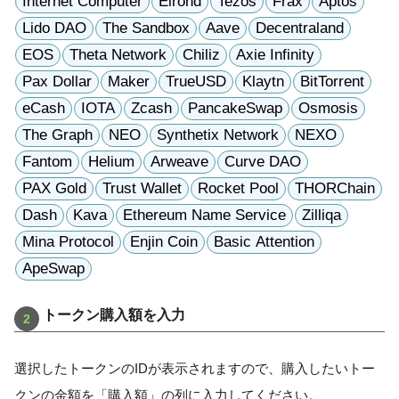
Internet Computer
Elrond
Tezos
Frax
Aptos
Lido DAO
The Sandbox
Aave
Decentraland
EOS
Theta Network
Chiliz
Axie Infinity
Pax Dollar
Maker
TrueUSD
Klaytn
BitTorrent
eCash
IOTA
Zcash
PancakeSwap
Osmosis
The Graph
NEO
Synthetix Network
NEXO
Fantom
Helium
Arweave
Curve DAO
PAX Gold
Trust Wallet
Rocket Pool
THORChain
Dash
Kava
Ethereum Name Service
Zilliqa
Mina Protocol
Enjin Coin
Basic Attention
ApeSwap
トークン購入額を入力
選択したトークンのIDが表示されますので、購入したいトー
クンの金額を「購入額」の列に入力してください。