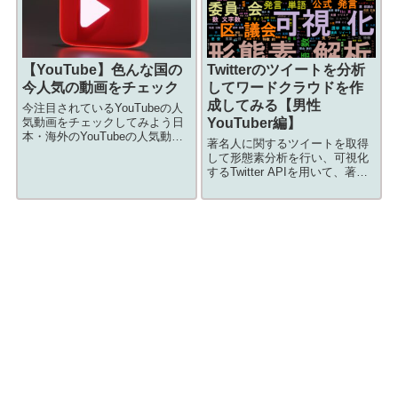
【YouTube】色んな国の
Twitterのツイートを分析
今人気の動画をチェック
してワードクラウドを作
成してみる【男性
今注目されているYouTubeの人
気動画をチェックしてみよう日
YouTuber編】
本・海外のYouTubeの人気動画
著名人に関するツイートを取得
を載せていくよ！気になった方
して形態素分析を行い、可視化
は見てみてね！YouTube APIを
するTwitter APIを用いて、著名
用いて日次で急上昇動画をピッ
人に関するツイートを過去24時
クアプしています。普段触れる
間に遡って検索し、ツイート内
ことのない海外のトレン...
容を形態素分析してみました。
分析した言語をWordCloudで可
視化することにより、出...