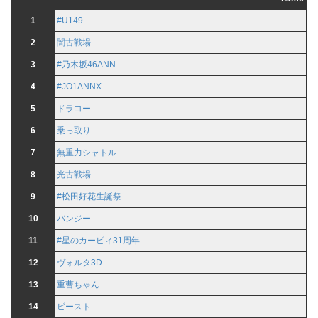
1
#U149
2
闇古戦場
3
#乃木坂46ANN
4
#JO1ANNX
5
ドラコー
6
乗っ取り
7
無重力シャトル
8
光古戦場
9
#松田好花生誕祭
10
バンジー
11
#星のカービィ31周年
12
ヴォルタ3D
13
重曹ちゃん
14
ビースト