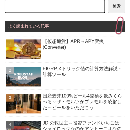
検索
よく読まれている記事
【仮想通貨】APR⇔APY変換
(Converter)
EIGRPメトリック値の計算方法解説・
計算ツール
国産麦芽100%ビール4銘柄を飲みくら
べる～ザ・モルツがプレモルを凌駕し
た～ビールをいただこう
JDIの救世主～投資ファンドいちごは
シャイロックなのかアントーニオなの