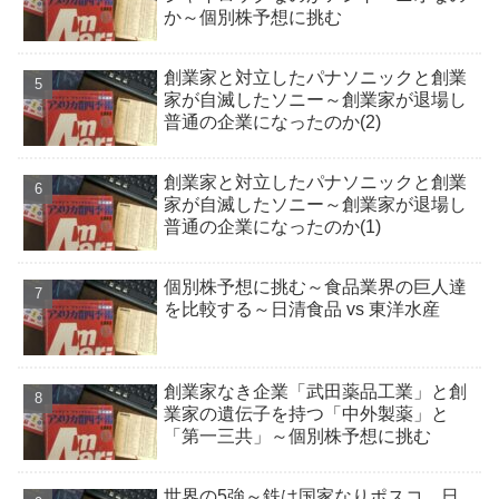
か～個別株予想に挑む
創業家と対立したパナソニックと創業
家が自滅したソニー～創業家が退場し
普通の企業になったのか(2)
創業家と対立したパナソニックと創業
家が自滅したソニー～創業家が退場し
普通の企業になったのか(1)
個別株予想に挑む～食品業界の巨人達
を比較する～日清食品 vs 東洋水産
創業家なき企業「武田薬品工業」と創
業家の遺伝子を持つ「中外製薬」と
「第一三共」～個別株予想に挑む
世界の5強～鉄は国家なりポスコ、日