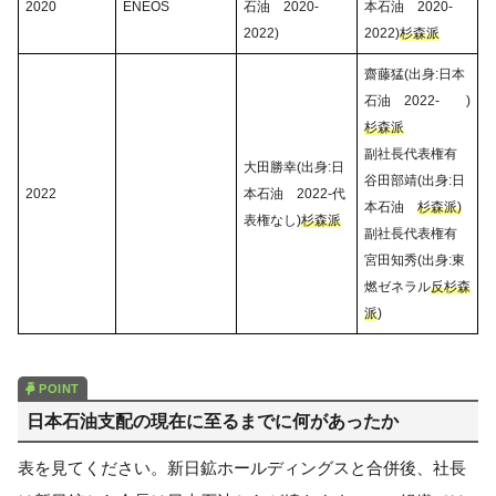
2020
ENEOS
石油 2020-
本石油 2020-
2022)
2022)
杉森派
齋藤猛(出身:日本
石油 2022- )
杉森派
副社長代表権有
大田勝幸(出身:日
谷田部靖(出身:日
2022
本石油 2022-代
本石油
杉森派)
表権なし)
杉森派
副社長代表権有
宮田知秀(出身:東
燃ゼネラル
反杉森
派
)
日本石油支配の現在に至るまでに何があったか
表を見てください。新日鉱ホールディングスと合併後、社長