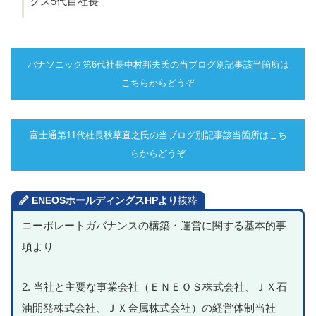
グス5代目社長
パナソニック第6代社長中村邦夫氏の当ブログ別記事該当箇所は
こちらからどうぞ
富士通第11代社長秋草直之氏の当ブログ別記事該当箇所はこち
らからどうぞ
ENEOSホールディングスHPより
抜粋
コーポレートガバナンスの構築・運営に関する基本的事
項より
2. 当社と主要な事業会社（ＥＮＥＯＳ株式会社、ＪＸ石
油開発株式会社、ＪＸ金属株式会社）の経営体制当社