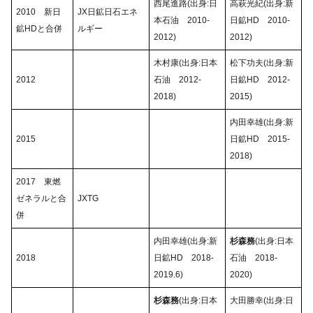
西尾進路(出身:日
高萩光紀(出身:新
2010 新日
JX日鉱日石エネ
本石油 2010-
日鉱HD 2010-
鉱HDと合併
ルギー
2012)
2012)
木村康(出身:日本
松下功夫(出身:新
2012
石油 2012-
日鉱HD 2012-
2018)
2015)
内田幸雄(出身:新
2015
日鉱HD 2015-
2018)
2017 東燃
ゼネラルと合
JXTG
併
内田幸雄(出身:新
杉森務
(出身:日本
2018
日鉱HD 2018-
石油 2018-
2019.6)
2020)
杉森務
(出身:日本
大田勝幸(出身:日