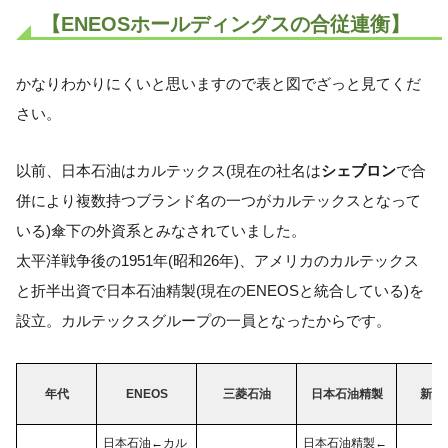
【ENEOSホールディングスの合従連衡】
かなりわかりにくいと思いますので表と図でざっと見てくだ
さい。
以前、日本石油はカルテックス(現在の社名は
シェブロン
で合
併により複数持つブランド名の一つがカルテックスとなって
いる)傘下の外資系とみなされていました。
太平洋戦争後の1951年(昭和26年)、アメリカのカルテックス
と折半出資で日本石油精製(現在のENEOSと統合している)を
設立。カルテックスグループの一員となったからです。
年代
ENEOS
三菱石油
日本石油精製
新日
日本石油←カル
日本石油精製←