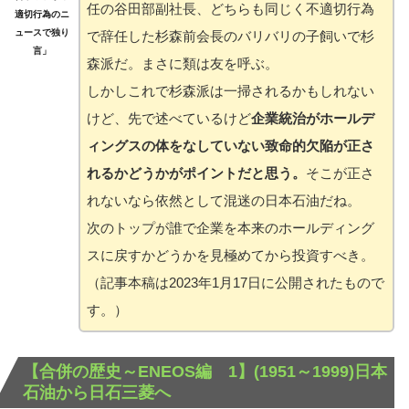
任の谷田部副社長、どちらも同じく不適切行為
適切行為のニ
ュースで独り
で辞任した杉森前会長のバリバリの子飼いで杉
言」
森派だ。まさに類は友を呼ぶ。
しかしこれで杉森派は一掃されるかもしれない
けど、先で述べているけど
企業統治がホールデ
ィングスの体をなしていない致命的欠陥が正さ
れるかどうかがポイントだと思う。
そこが正さ
れないなら依然として混迷の日本石油だね。
次のトップが誰で企業を本来のホールディング
スに戻すかどうかを見極めてから投資すべき。
（記事本稿は2023年1月17日に公開されたもので
す。）
【合併の歴史～ENEOS編 1】(1951～1999)日本
石油から日石三菱へ