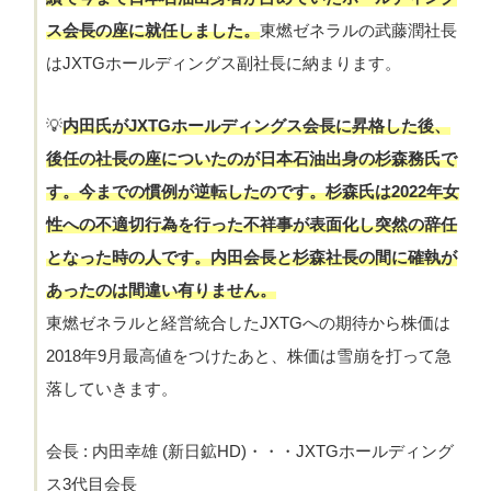
ス会長の座に就任しました。
東燃ゼネラルの武藤潤社長
はJXTGホールディングス副社長に納まります。
💡
内田氏がJXTGホールディングス会長に昇格した後、
後任の社長の座についたのが日本石油出身の杉森務氏で
す。今までの慣例が逆転したのです。杉森氏は2022年女
性への不適切行為を行った不祥事が表面化し突然の辞任
となった時の人です。内田会長と杉森社長の間に確執が
あったのは間違い有りません。
東燃ゼネラルと経営統合したJXTGへの期待から株価は
2018年9月最高値をつけたあと、株価は雪崩を打って急
落していきます。
会長 : 内田幸雄 (新日鉱HD)・・・JXTGホールディング
ス3代目会長