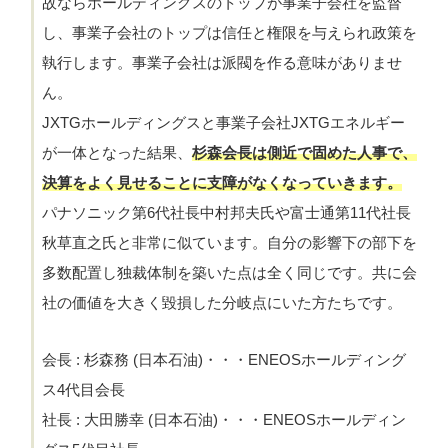
故ならホールディングスのトップが事業子会社を監督
し、事業子会社のトップは信任と権限を与えられ政策を
執行します。事業子会社は派閥を作る意味がありませ
ん。
JXTGホールディングスと事業子会社JXTGエネルギー
が一体となった結果、
杉森会長は側近で固めた人事で
、
決算をよく見せることに支障がなくなっていきます。
パナソニック第6代社長中村邦夫氏や富士通第11代社長
秋草直之氏と非常に似ています。自分の影響下の部下を
多数配置し独裁体制を築いた点は全く同じです。共に会
社の価値を大きく毀損した分岐点にいた方たちです。
会長 : 杉森務 (日本石油)・・・ENEOSホールディング
ス4代目会長
社長 : 大田勝幸 (日本石油)・・・ENEOSホールディン