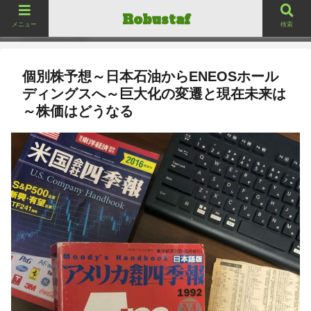
ロバスタフ
Robustaf
Robustaf
メニュー
検索
個別株予想～日本石油からENEOSホール
ディングスへ～巨大化の変遷と現在未来は
～株価はどうなる