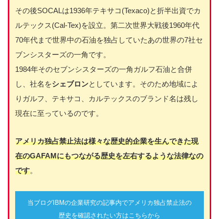
その後SOCALは1936年テキサコ(Texaco)と折半出資でカ
ルテックス(Cal-Tex)を設立。第二次世界大戦後1960年代
70年代まで世界中の石油を独占していたあの世界の7社セ
ブンシスターズの一角です。
1984年そのセブンシスターズの一角ガルフ石油と合併
し、社名を
シェブロン
としています。そのため地域によ
りガルフ、テキサコ、カルテックスのブランド名は残し
現在に至っているのです。
アメリカ独占禁止法は様々な歴史的企業を生んできた現
在のGAFAMにもつながる歴史を左右するような法律なの
です
。
当ブログIBMの企業研究の記事内でアメリカ独占禁止法の
歴史を確認されたい方はこちらから