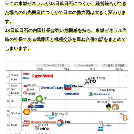
💡
この東燃ゼネラルがJX日鉱日石につくか、経営統合ができ
た場合の出光興産につくかで日本の勢力図は大きく変わりま
す。
JX日鉱日石の内田社長は強い危機感を持ち、東燃ゼネラル当
時の社長である武藤氏と極秘交渉を重ね合併の話をまとめて
しまいます。