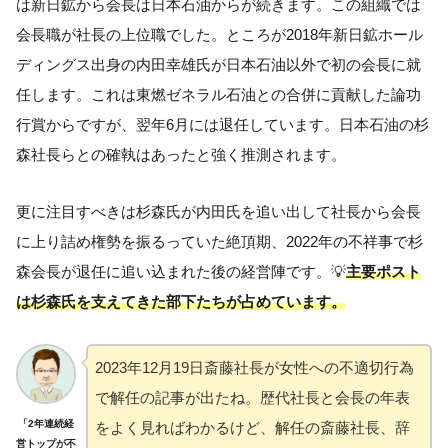
は新日鉱から会長は日本石油からが続きます。この組織では
会長職が社長の上位職でした。ところが2018年新日鉱ホール
ディングス出身の内田幸雄氏が日本石油以外で初の会長に就
任します。これは東燃ゼネラル石油との合併に貢献した論功
行賞からですが、翌年6月には退任しています。日本石油の杉
森社長らとの確執はあったと強く推測されます。
更に注目すべきは杉森氏が内田氏を追い出して社長から会長
に上り詰め権勢を振るっていた絶頂期、2022年の不祥事で杉
森会長が退任に追い込まれた後の経営陣です。💡
主要ポスト
は杉森氏を支えてきた部下たちが占めています。
2023年12月19日斎藤社長が女性への不適切行為
で解任の記事が出たね。歴代社長と会長の年表
「2年連続経
をよく見ればわかるけど、解任の斎藤社長、辞
営トップが不