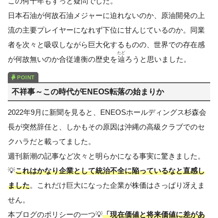
この何十年もずっと疑問でした。
日本石油が何故石油メジャーに迫れないのか、原油開発の上
流の主要プレイヤーになれず下位に甘んじているのか。同業
者を次々と吸収しながら巨大化するものの、世界での存在感
たど
が何故無いのか合従連衡の歴史を
辿
ろうと思いました。
不祥事～この時代がENEOS転落の始まりか
2022年9月に新聞を見ると、ENEOSホールディングス杉森会
長が突然辞任と、しかもその原因は沖縄の高級クラブでのセ
クハラだと載ってました。
週刊新潮の記事など次々と明らかになる事実に驚きました。
💡
これはかなり企業として統治不全に陥っているなと直感し
ました
。これだけ巨大になった企業が株価はさっぱり冴えま
せん。
本ブログのポリシーの一つ💡
「現在価値と将来価値に差があ