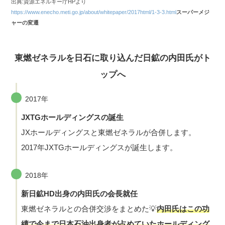
出典:資源エネルギー庁HPより
https://www.enecho.meti.go.jp/about/whitepaper/2017html/1-3-3.html
スーパーメジ
ャーの変遷
東燃ゼネラルを日石に取り込んだ日鉱の内田氏がト
ップへ
2017年
JXTGホールディングスの誕生
JXホールディングスと東燃ゼネラルが合併します。
2017年JXTGホールディングスが誕生します。
2018年
新日鉱HD出身の内田氏の会長就任
東燃ゼネラルとの合併交渉をまとめた💡
内田氏はこの功
績で今まで日本石油出身者が占めていたホールディング