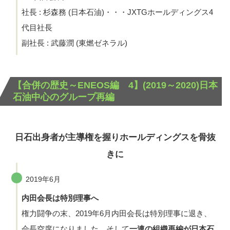
社長 : 杉森務 (日本石油)・・・JXTGホールディングス4
代目社長
副社長 : 武藤潤 (東燃ゼネラル)
【合併の歴史～ENEOS編 4】(2019～2020)日本
石油中心のグループ再編
日石出身者が主導権を握りホールディングスを骨抜
きに
2019年6月
内田会長は特別理事へ
権力闘争の末、2019年6月内田会長は特別理事に退き、
会長空席になりました。そして
一連の組織再編が日本石