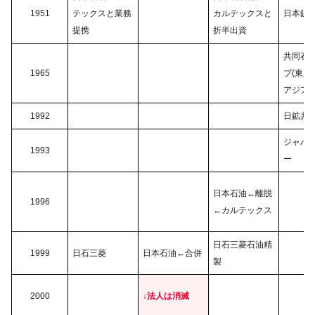
1951
テックスと業務
カルテックスと
日本鉱
提携
折半出資
共同石
1965
プ(東亜
アジア石
1992
日鉱共
ジャパ
1993
ー
日本石油←離脱
1996
←カルテックス
日石三菱石油精
1999
日石三菱
日本石油←合併
製
2000
↓法人は消滅