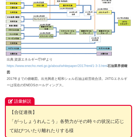
出典:資源エネルギー庁HPより
https://www.enecho.meti.go.jp/about/whitepaper/2017html/1-3-3.html
石油業界俯瞰
図
2017年までの俯瞰図。出光興産と昭和シェル石油は経営統合済。JXTGエネルギ
ーは現在のENEOSホールディングス。
語彙解説
【合従連衡】
「がっしょうれんこう」各勢力がその時々の状況に応じ
て結びついたり離れたりする様