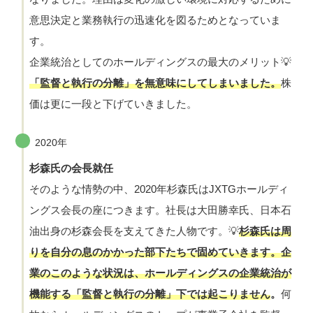
意思決定と業務執行の迅速化を図るためとなっていま
す。
企業統治としてのホールディングスの最大のメリット💡
「監督と執行の分離」を無意味にしてしまいました。
株
価は更に一段と下げていきました。
2020年
杉森氏の会長就任
そのような情勢の中、2020年杉森氏はJXTGホールディ
ングス会長の座につきます。社長は大田勝幸氏、日本石
油出身の杉森会長を支えてきた人物です。💡
杉森氏は周
りを自分の息のかかった部下たちで固めていきます。企
業のこのような状況は、ホールディングスの企業統治が
機能する「監督と執行の分離」下では起こりません
。
何