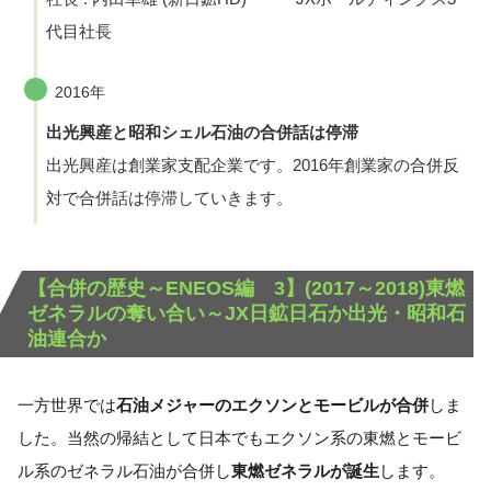
代目社長
2016年
出光興産と昭和シェル石油の合併話は停滞
出光興産は創業家支配企業です。2016年創業家の合併反
対で合併話は停滞していきます。
【合併の歴史～ENEOS編 3】(2017～2018)東燃
ゼネラルの奪い合い～JX日鉱日石か出光・昭和石
油連合か
一方世界では
石油メジャーのエクソンとモービルが合併
しま
した。当然の帰結として日本でもエクソン系の東燃とモービ
ル系のゼネラル石油が合併し
東燃ゼネラルが誕生
します。