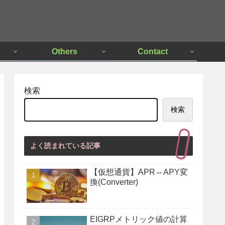
Others
Contact
検索
検索
よく読まれている記事
【仮想通貨】APR⇔APY変
換(Converter)
EIGRPメトリック値の計算