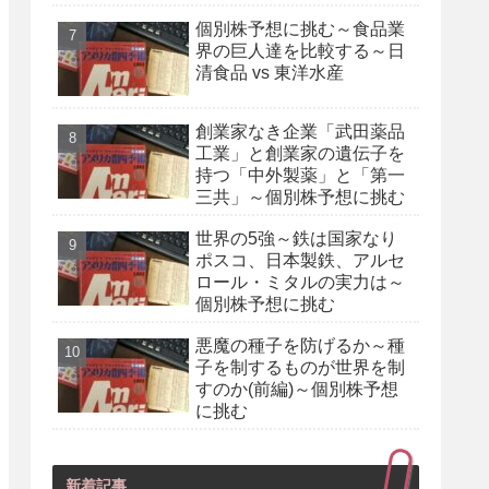
個別株予想に挑む～食品業
界の巨人達を比較する～日
清食品 vs 東洋水産
創業家なき企業「武田薬品
工業」と創業家の遺伝子を
持つ「中外製薬」と「第一
三共」～個別株予想に挑む
世界の5強～鉄は国家なり
ポスコ、日本製鉄、アルセ
ロール・ミタルの実力は～
個別株予想に挑む
悪魔の種子を防げるか～種
子を制するものが世界を制
すのか(前編)～個別株予想
に挑む
新着記事