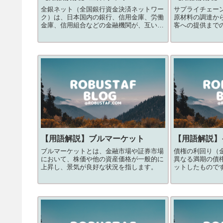
全銀ネット（全国銀行資金決済ネットワー
サプライチェー
ク）は、日本国内の銀行、信用金庫、労働
原材料の調達か
金庫、信用組合などの金融機関が、互いに
客への提供まで
情報を共有し、資金の決済を行うためのイ
鎖的なプロセス
ンフラストラクチャーを提供・運営してい
る組織名です。
【用語解説】
ブルマーケット
【用語解説】
ブルマーケットとは、金融市場や証券市場
債権の利回り（
において、株価や他の資産価格が一般的に
異なる満期の債
上昇し、景気が良好な状況を指します。
ットしたもので