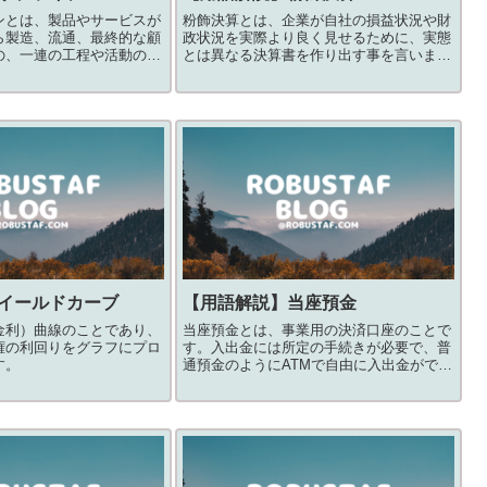
ンとは、製品やサービスが
粉飾決算とは、企業が自社の損益状況や財
ら製造、流通、最終的な顧
政状況を実際より良く見せるために、実態
の、一連の工程や活動の連
とは異なる決算書を作り出す事を言いま
のことを指します。
す。
イールドカーブ
【用語解説】
当座預金
金利）曲線のことであり、
当座預金とは、事業用の決済口座のことで
権の利回りをグラフにプロ
す。入出金には所定の手続きが必要で、普
す。
通預金のようにATMで自由に入出金ができ
ません。銀行の当座預金口座に預け入れた
後、支払いは小切手や手形を振り出す形で
行います。