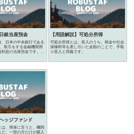
日銀当座預金
【用語解説】
可処分所得
は、日本の中央銀行である
可処分所得とは、収入のうち、税金や社会
が、取引をする金融機関用
保険料等を差し引いた金額のことで、手取
無利息の当座預金です。日
り収入と同義です。
銀行や信用組合などの金融
に保管するための預金であ
や法人が持つ普通預金とは
ヘッジファンド
とは、簡単に言うと、機関
など、一部の方だけが購入