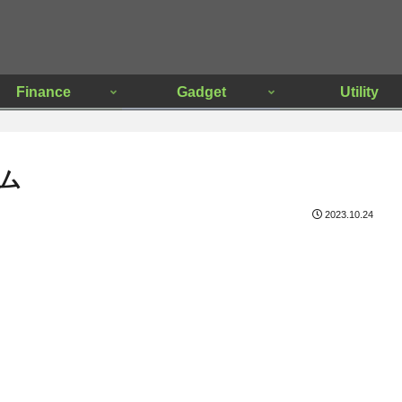
Finance
Gadget
Utility
ム
2023.10.24