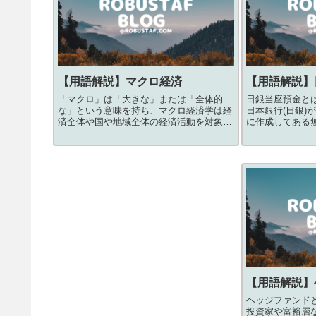
【用語解説】
マクロ経済
【用語解説】
「マクロ」は「大きな」または「全体的
日銀当座預金と
な」という意味を持ち、マクロ経済学は経
日本銀行(日銀)
済全体や国や地域全体の経済活動を対象と
に作成してある
する経済学の分野です。
銀当座預金は、
機関が日本銀行
り、一般の個人
異なります。
【用語解説】
ヘッジファンド
投資家や富裕層