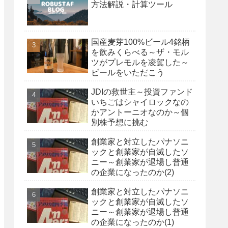
方法解説・計算ツール
国産麦芽100%ビール4銘柄
を飲みくらべる～ザ・モル
ツがプレモルを凌駕した～
ビールをいただこう
JDIの救世主～投資ファンド
いちごはシャイロックなの
かアントーニオなのか～個
別株予想に挑む
創業家と対立したパナソニ
ックと創業家が自滅したソ
ニー～創業家が退場し普通
の企業になったのか(2)
創業家と対立したパナソニ
ックと創業家が自滅したソ
ニー～創業家が退場し普通
の企業になったのか(1)