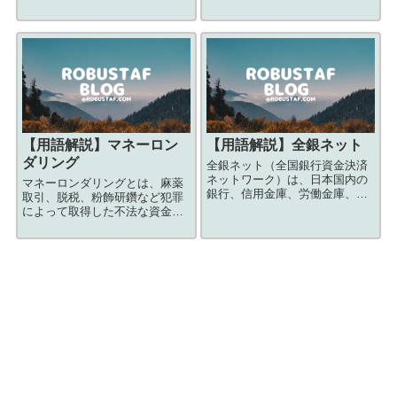
きません。銀行の当座預金口座
ものです。
に預け入れた後、支払いは小切
手や手形を振り出す形で行いま
す。
【用語解説】
マネーロン
【用語解説】
全銀ネット
ダリング
全銀ネット（全国銀行資金決済
ネットワーク）は、日本国内の
マネーロンダリングとは、麻薬
銀行、信用金庫、労働金庫、信
取引、脱税、粉飾研鑽など犯罪
用組合などの金融機関が、互い
によって取得した不法な資金
に情報を共有し、資金の決済を
を、架空口座や他人名義口座な
行うためのインフラストラクチ
どを利用して転々と移動するこ
ャーを提供・運営している組織
とで資金の出所を分からなくし
名です。
て、正当な取引で得たお金に見
せかける事で、資金洗浄とも言
われます。