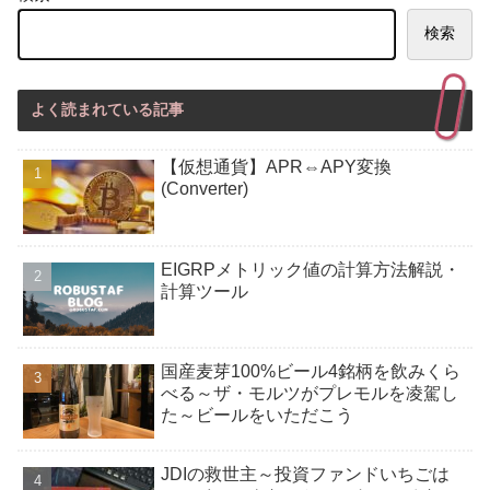
検索
よく読まれている記事
【仮想通貨】APR⇔APY変換
(Converter)
EIGRPメトリック値の計算方法解説・
計算ツール
国産麦芽100%ビール4銘柄を飲みくら
べる～ザ・モルツがプレモルを凌駕し
た～ビールをいただこう
JDIの救世主～投資ファンドいちごは