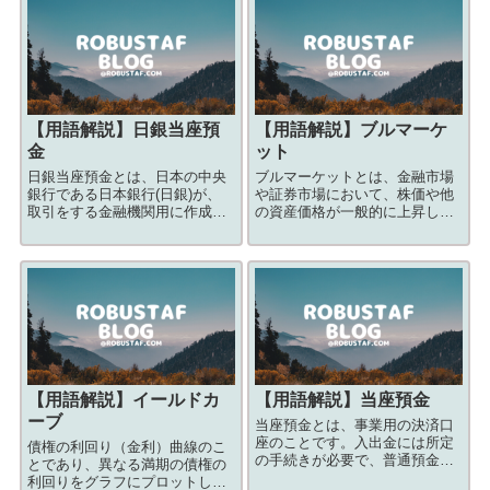
【用語解説】
日銀当座預
【用語解説】
ブルマーケ
金
ット
日銀当座預金とは、日本の中央
ブルマーケットとは、金融市場
銀行である日本銀行(日銀)が、
や証券市場において、株価や他
取引をする金融機関用に作成し
の資産価格が一般的に上昇し、
てある無利息の当座預金です。
景気が良好な状況を指します。
日銀当座預金は、銀行や信用組
合などの金融機関が日本銀行に
保管するための預金であり、一
般の個人や法人が持つ普通預金
とは異なります。
【用語解説】
イールドカ
【用語解説】
当座預金
ーブ
当座預金とは、事業用の決済口
座のことです。入出金には所定
債権の利回り（金利）曲線のこ
の手続きが必要で、普通預金の
とであり、異なる満期の債権の
ようにATMで自由に入出金がで
利回りをグラフにプロットした